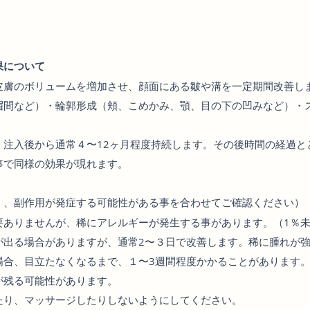
効果について
皮膚のボリュームを増加させ、顔面にある皺や溝を一定期間改善し
眉間など）・輪郭形成（頬、こめかみ、顎、目の下の凹みなど）・
、注入後から通常４〜12ヶ月程度持続します。その後時間の経過と
事で同様の効果が現れます。
く、副作用が発症する可能性がある事を合わせてご確認ください）
要ありませんが、稀にアレルギーが発生する事があります。（1％
が出る場合がありますが、通常2〜３日で改善します。稀に腫れが
場合、目立たなくなるまで、１〜3週間程度かかることがあります
が残る可能性があります。
たり、マッサージしたりしないようにしてください。