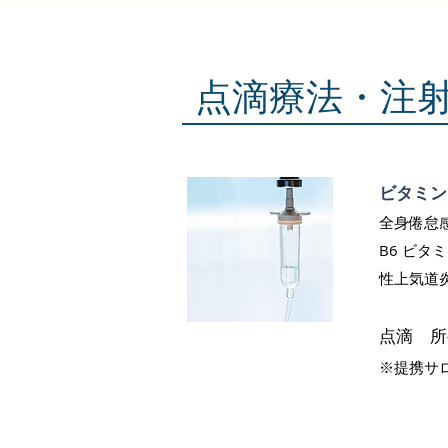
点滴療法・注
ビタミン
全身倦怠感
B6 ビタ
性上気道炎
点滴 所
※提携サロ