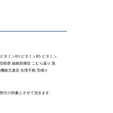
 ビタミンB3 ビタミンB5 ビタミン
労症候群 線維筋痛症 こむら返り 急
腺機能亢進症 生理不順 耳鳴り
、10％割引の対象とさせて頂きます。