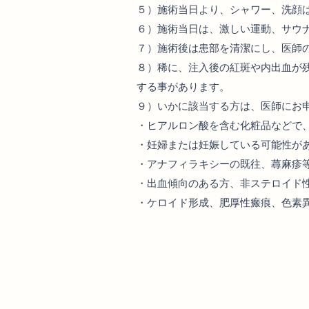
５）施術当日より、シャワー、洗顔
６）施術当日は、激しい運動、サウ
７）施術後は患部を清潔にし、医師
８）稀に、注入後の紅斑や内出血が
する事があります。
９）いかに該当する方は、医師にお
・ヒアルロン酸を含む化粧品などで
・妊婦または妊娠している可能性が
・アナフィラキシーの既往、蕁麻疹
・出血傾向のある方、非ステロイド
・ケロイド形成、肥厚性瘢痕、色素