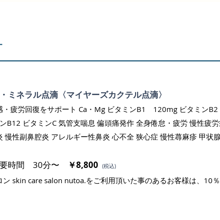
射
・ミネラル点滴〈マイヤーズカクテル点滴〉
・疲労回復をサポート Ca・Mg ビタミンB1 120mg ビタミンB2
ミンB12 ビタミンC 気管支喘息 偏頭痛発作 全身倦怠・疲労 慢性疲
 慢性副鼻腔炎 アレルギー性鼻炎 心不全 狭心症 慢性蕁麻疹 甲状
要時間 30分〜
￥8,800
(税込)
ン skin care salon nutoa.をご利用頂いた事のあるお客様は