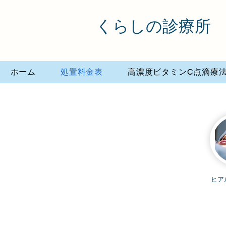
くらしの診療所
ホーム
処置料金表
高濃度ビタミンC点滴療
​ヒ