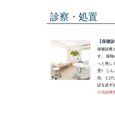
診察・処置
【保健診
保健診療
す。 保
っと美し
患》 じ
虫、とび
証を必ず
※当診療