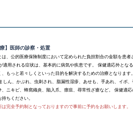
療】医師の診察・処置
とは、公的医療保険制度に
おいて定められた負担割合の金額を患者
険が適用される症状は、基本的に病気や疾患です。 保健適応外とな
く、もっと若々しくといった目的を解決するための治療となります
んましん、かぶれ、虫刺され、脂漏性湿疹、あせも、手あれ、イボ
ひ、ニキビ、蜂窩織炎、陥入爪、瘭疽、尋常性ざ瘡など。 保健適応
お持ちください。
所は完全予約制となっておりますので事前に予約をお願いします。