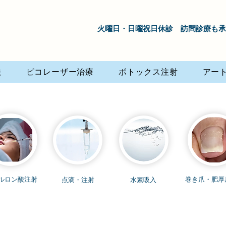
​ 火曜日・日曜祝日休診 訪問診療
法
ピコレーザー治療
ボトックス注射
アー
アルロン酸注射
巻き爪・肥厚
点滴・注射
水素吸入