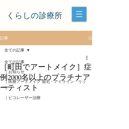
くらしの診療所
記事
全ての記事
全ての記事
［町田でアートメイク］症
｜お知らせ
例2000名以上のプラチナア
｜医療アートメイク 眉毛・アイライン・リッ
ーティスト
プ
｜ピコレーザー治療