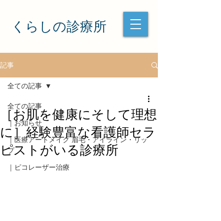
くらしの診療所
記事
全ての記事
全ての記事
［お肌を健康にそして理想
｜お知らせ
に］経験豊富な看護師セラ
｜医療アートメイク 眉毛・アイライン・リッ
ピストがいる診療所
プ
｜ピコレーザー治療