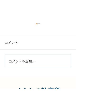
コメント
コメントを追加…
7月16日更新 町田でピコ
町田 シミ取
スポット照射‼︎その後のレ
モニターで65%O
ポートをお届けします。
くらしの診療所
診療 月・水・木・金・土 9:00〜18:00